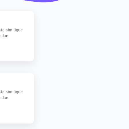
te similique
andae
te similique
andae